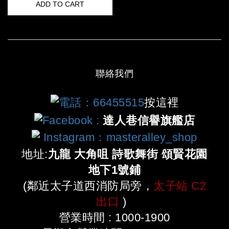
ADD TO CART
聯絡我們
電話：66455515
按這裡
Facebook
:
達人巷信譽旗艦店
Instagram：masteralley_shop
地址:
九龍 大角咀 詩歌舞街 頌賢花園
地下1號鋪
(鄰近太子道西消防局旁，
太子站 C2
出口
)
營業時間 : 1000-1900