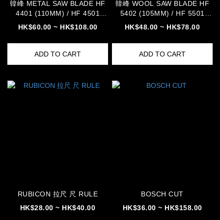
韓峰 METAL SAW BLADE HF
韓峰 WOOL SAW BLADE HF
4401 (110MM) / HF 4501
5402 (105MM) / HF 5501
(125MM) / HF 4601 (150MM)
(125MM) / HF 5601 (150MM)
HK$60.00 ~ HK$108.00
HK$48.00 ~ HK$78.00
/ HF4621 (165MM)
/ HF 5651 (165MM)
ADD TO CART
ADD TO CART
RUBICON 拉尺 尺 RULE
BOSCH CUT
HK$28.00 ~ HK$40.00
HK$36.00 ~ HK$158.00