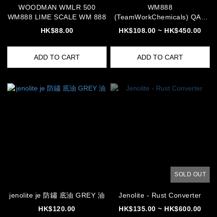
WOODMAN WMLR 500
WM888
WM888 LIME SCALE WM 888
(TeamWorkChemicals) QAC
消毒殺菌液 高濃度 冷氣 殺菌
HK$88.00
HK$108.00 ~ HK$450.00
WMES-001長噴咀
ADD TO CART
ADD TO CART
SOLD OUT
jenolite je 防鏽 底油 GREY 油
Jenolite - Rust Converter
HK$120.00
HK$135.00 ~ HK$600.00