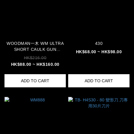
WOODMAN一木 WM ULTRA
430
SHORT CAULK GUN
HK$68.00 ~ HK$98.00
CORNER MASTER MASG -
HK$216.00
01 430 127
HK$88.00 ~ HK$160.00
ADD TO CART
ADD TO CART