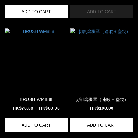
ADD TO CART
ADD TO CART
BRUSH WM888
切割磨機罩（連喉＋塵袋）
HK$78.00 ~ HK$88.00
HK$108.00
ADD TO CART
ADD TO CART