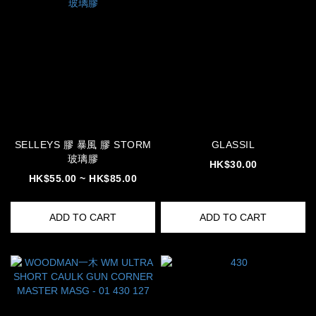
SELLEYS 膠 暴風 膠 STORM
GLASSIL
玻璃膠
HK$30.00
HK$55.00 ~ HK$85.00
ADD TO CART
ADD TO CART