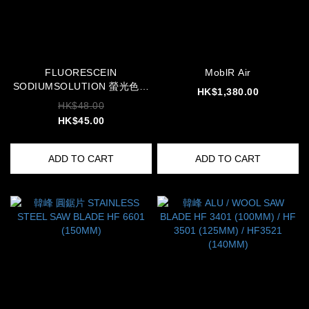
FLUORESCEIN
MoblR Air
SODIUMSOLUTION 螢光色水
HK$1,380.00
CI 45350 TEST 螢光 色水
HK$48.00
HK$45.00
ADD TO CART
ADD TO CART