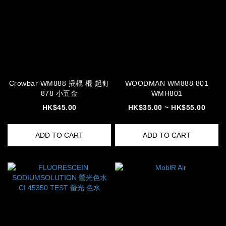
Crowbar WM888 撬棍 棍 起釘
WOODMAN WM888 801
878 小五金
WMH801
HK$45.00
HK$35.00 ~ HK$55.00
ADD TO CART
ADD TO CART