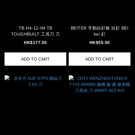
TB-H4-12-IM TB
BEITER 手動拉釘槍 拉釘 BEI
TOUGHBUILT 工具刀 刀
bei 釘
HK$177.00
HK$55.00
ADD TO CART
ADD TO CART