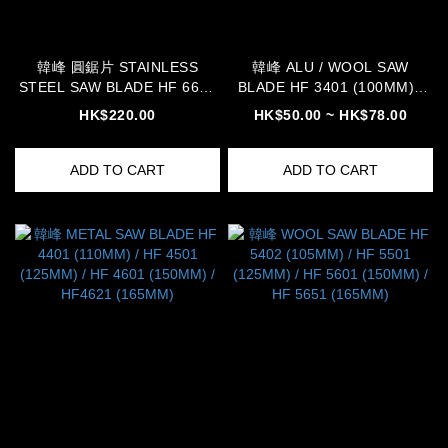
韓峰 圓鋸片 STAINLESS
韓峰 ALU / WOOL SAW
STEEL SAW BLADE HF 6601
BLADE HF 3401 (100MM) /
(150MM)
HF 3501 (125MM) / HF3521
HK$220.00
HK$50.00 ~ HK$78.00
(140MM)
ADD TO CART
ADD TO CART