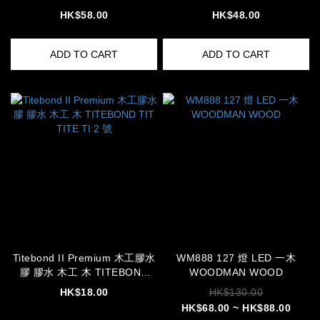
HK$58.00
HK$48.00
ADD TO CART
ADD TO CART
Titebond II Premium 木工膠水
WM888 127 燈 LED 一木
膠 膠水 木工 木 TITEBOND
WOODMAN WOOD
TIT TITE TI 2 號
HK$18.00
HK$130.00
HK$68.00 ~ HK$88.00