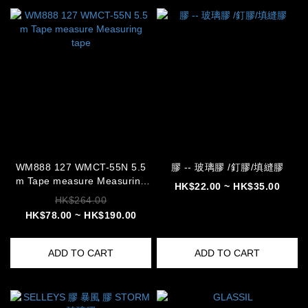
WM888 127 WMCT-55N 5.5
膠 -- 玻璃膠 /釘膠/填縫膠
m Tape measure Measuring
HK$22.00 ~ HK$35.00
tape
HK$264.00
HK$78.00 ~ HK$190.00
ADD TO CART
ADD TO CART