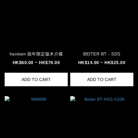
hardwin 龍年限定版木介碟
BEITER BT - SDS
HK$60.00 ~ HK$78.00
HK$14.00 ~ HK$25.00
ADD TO CART
ADD TO CART