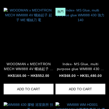
熱門
WOODMAN x MECHTRON
Index- MS Glue, multi
MECH WM888 4V 螺絲起子 起
purpose glue WM888 430 強
子 ME 螺絲刀 電
力 140
HK$160.00 ~ HK$552.00
HK$68.00 ~ HK$1,480.00
ADD TO CART
ADD TO CART