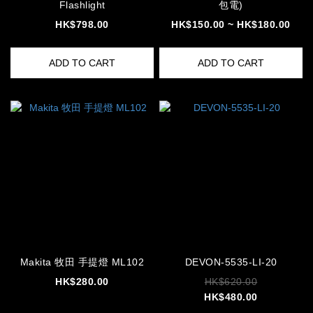
Flashlight
包電)
HK$798.00
HK$150.00 ~ HK$180.00
ADD TO CART
ADD TO CART
Makita 牧田 手提燈 ML102
DEVON-5535-LI-20
HK$280.00
HK$620.00
HK$480.00