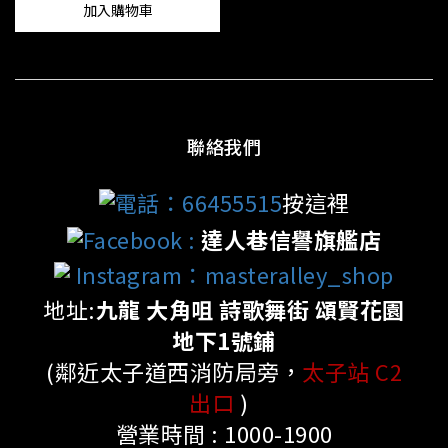
加入購物車
聯絡我們
電話：66455515
按這裡
Facebook
:
達人巷信譽旗艦店
Instagram：masteralley_shop
地址:
九龍 大角咀 詩歌舞街 頌賢花園
地下1號鋪
(鄰近太子道西消防局旁，
太子站 C2
出口
)
營業時間 : 1000-1900