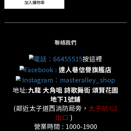
加入購物車
聯絡我們
電話：66455515
按這裡
Facebook
:
達人巷信譽旗艦店
Instagram：masteralley_shop
地址:
九龍 大角咀 詩歌舞街 頌賢花園
地下1號鋪
(鄰近太子道西消防局旁，
太子站 C2
出口
)
營業時間 : 1000-1900