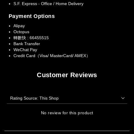
S.F. Express - Office / Home Delivery
Payment Options
Alipay
Octopus
轉數快 : 66455515
Bank Transfer
WeChat Pay
Credit Card（Visa/ MasterCard/ AMEX）
Customer Reviews
No review for this product