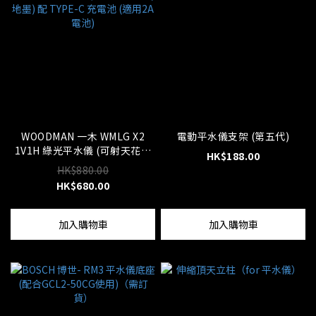
WOODMAN 一木 WMLG X2
電動平水儀支架 (第五代)
1V1H 綠光平水儀 (可射天花鉛
HK$188.00
直/地墨) 配 TYPE-C 充電池 (適
HK$880.00
用2A電池)
HK$680.00
加入購物車
加入購物車