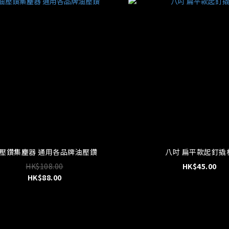
壓鑽集麈器 通用各品牌油壓鑽
八吋 扁平款起釘撬
HK$108.00
HK$45.00
HK$88.00