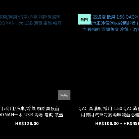
熱門
售完
用/商用/汽車/冷氣 噴除臭殺菌
QAC 高濃度 抵用 1:50 QAC
ODMAN一木 USB 消毒 電動 噴壺
用商用汽車冷氣消味殺菌必備 ) 
001 加長噴咀 可調角度 冷氣，浴室清洗噴
HK$128.00
HK$108.00 ~ HK$45
壺