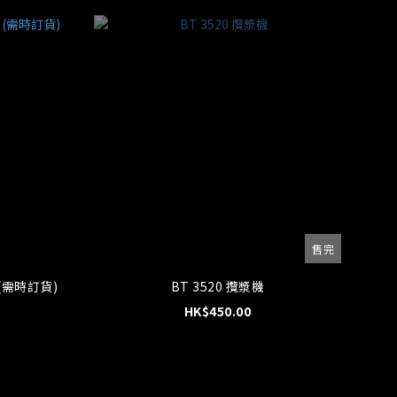
售完
本小松 PC01 小型挖土機 (需時訂貨)
BT 3520 攬漿機
HK$450.00