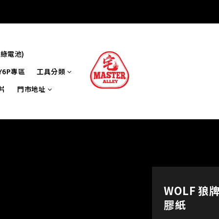
牌綠電池)
Y6P專區
工具分類
片
門市地址
WOLF 狼
膠紙