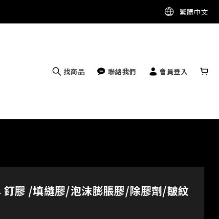
繁體中文
找商品
聯絡我們
會員登入
牌 釘膠 /填縫膠/泡沫膨脹膠/除膠劑/皺紋