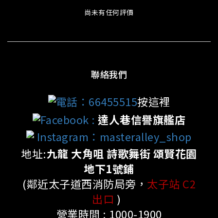
尚未有任何評價
聯絡我們
電話：66455515
按這裡
Facebook
:
達人巷信譽旗艦店
Instagram：masteralley_shop
地址:
九龍 大角咀 詩歌舞街 頌賢花園
地下1號鋪
(鄰近太子道西消防局旁，
太子站 C2
出口
)
營業時間 : 1000-1900