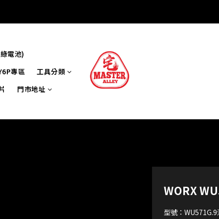
牌綠電池)
Y6P專區
工具分類
片
門市地址
WORX W
型號：WU571G.