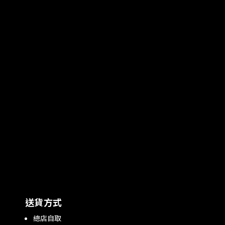
• 防剪手設計
• SK5合金雙刃
• 53HRC高硬度刀刃
• 刀刃鐵氟龍塗層處理
• 25/40mm開口角度可調整
• 果樹修剪、園藝修剪、銅管修剪
送貨方式
總店自取