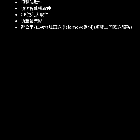
順豐站取件
順便智能櫃取件
OK便利店取件
順豐營業點
辦公室/住宅地址直送 (lalamove到付)(順豐上門派送服務)