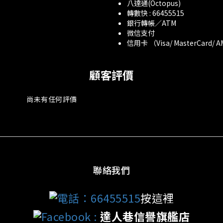
八達通(Octopus)
轉數快 : 66455515
銀行轉帳／ATM
微信支付
信用卡 （Visa/ MasterCard/ 
顧客評價
尚未有任何評價
聯絡我們
電話：66455515
按這裡
Facebook
:
達人巷信譽旗艦店