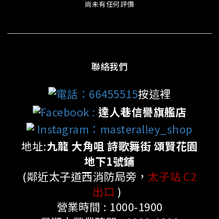
尚未有任何評價
聯絡我們
電話：66455515
按這裡
Facebook
:
達人巷信譽旗艦店
Instagram：masteralley_shop
地址:
九龍 大角咀 詩歌舞街 頌賢花園
地下1號鋪
(鄰近太子道西消防局旁，
太子站 C2
出口
)
營業時間 : 1000-1900