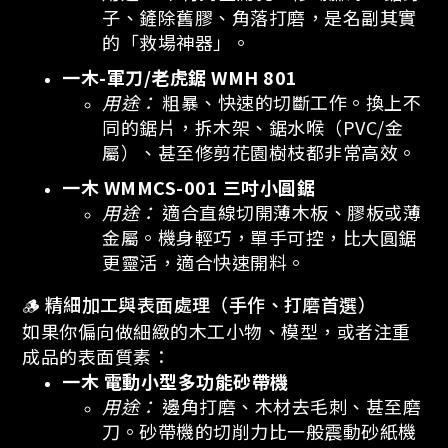
子、鏟除舊膠、角落打磨，是名副其實
的「救場神器」。
一木-軍刀/老虎鋸 WMH 801
用途：
粗暴、快速的切斷工作。換上不
同的鋸片，拆木架、鋸水喉（PVC/金
屬）、甚至修剪花園樹枝都非常高效。
一木 WMMCS-001 三吋小圓鋸
用途：
適合直線切開薄木板、膠板或薄
金屬。機身輕巧，單手可控，比大圓鋸
更靈活，適合快速開料。
🪵 精細加工與表面處理（手作、打磨首選）
如果你偏向做細緻的木工小物、模型，或者注重
成品的表面質素：
一木 電動小型多功能砂帶機
用途：
邊角打磨、木材去毛刺、甚至磨
刀。砂帶機的切削力比一般震動砂紙機