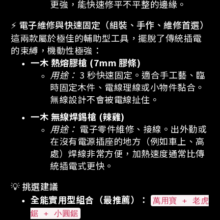
更強，能快速修平不平整的邊緣。
⚡ 電子維修與快速固定（組裝、手作、維修首選）
這兩款屬於極佳的輔助型工具，擺脫了傳統插電
的束縛，機動性極強：
一木 熱熔膠槍 (7mm 膠條)
用途：
3 秒快速固定。適合手工藝、臨
時固定木件、電線理線或小物件黏合。
無線設計不會被電線扯住。
一木 無線焊錫槍 (辣雞)
用途：
電子零件維修、接線。出外勤或
在沒有電源插座的地方（例如車上、高
處）焊線非常方便，加熱速度通常比傳
統插電式更快。
💡 挑選建議
全能實用型組合（最推薦）：
萬用寶 + 老虎
鋸 + 小圓鋸