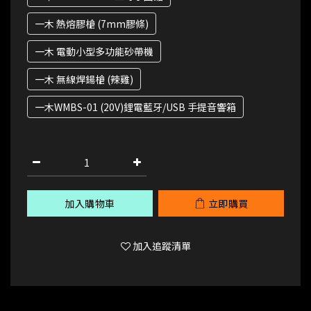
一木 熱熔膠槍 (7mm膠條)
一木 電動小型多功能砂帶機
一木 無線焊鍚槍 (辣雞)
一木WMBS-01 (20V)鋰電藍牙/USB 手提音響箱
加入購物車
立即購買
加入追蹤清單