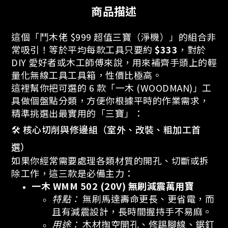
商品描述
這個「鬥木佬 $999 超值三寶（淨機）」的組合非
常吸引！等於平均每款工具只要約
$333
，對於
DIY 愛好者或木工師傅來說，用來補齊手頭上的輕
量化無線工具工具箱，性價比極高。
這裡幫你把可選的 6 款「一木 (WOODMAN)」工
具做個盤點分類，方便你根據平時的作業需求，
精準挑選出最實用的「三寶」：
🛠️ 核心切削與修邊組（室外、改裝、粗加工首
選）
如果你經常需要處理各類材質的開孔、切斷或拆
除工作，這三款是必備主力：
一木 WMM 502 (20V) 無刷減震萬用寶
特點：
無刷馬達壽命更長、更省電，而
且有減震設計，長時間握持手不易麻。
用途：
木材掏空開孔、修踢腳線、鋸釘