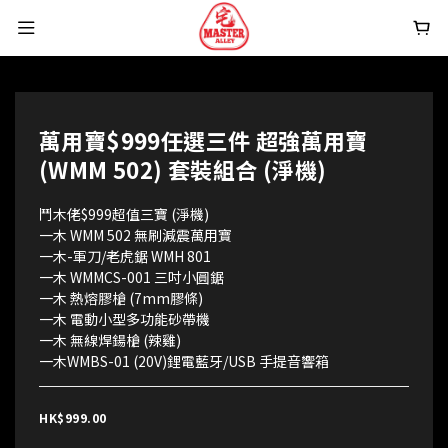
萬用寶$999任選三件 超強萬用寶
(WMM 502) 套裝組合 (淨機)
鬥木佬$999超值三寶 (淨機)
一木 WMM 502 無刷減震萬用寶
一木-軍刀/老虎鋸 WMH 801
一木 WMMCS-001 三吋小圓鋸
一木 熱熔膠槍 (7mm膠條)
一木 電動小型多功能砂帶機
一木 無線焊鍚槍 (辣雞)
一木WMBS-01 (20V)鋰電藍牙/USB 手提音響箱
HK$999.00