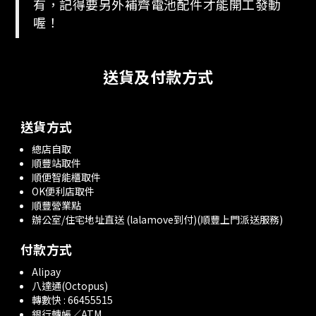
有，記得要另外補齊電池配件才能開工發動
喔！
送貨及付款方式
送貨方式
總店自取
順豐站取件
順便智能櫃取件
OK便利店取件
順豐營業點
辦公室/住宅地址直送 (lalamove到付)(順豐上門派送服務)
付款方式
Alipay
八達通(Octopus)
轉數快 : 66455515
銀行轉帳／ATM