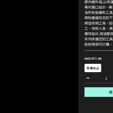
膠內襯外袋,以保護
專利廣口設計 -
及所有裝備和工具
帶和搬運到您的下
絕佳收納工具 - 
工、技術人員、商
獨特設計,增加堅
年內保護您的工具
如缺現貨可訂購，
HK$477.00
預購商品
現