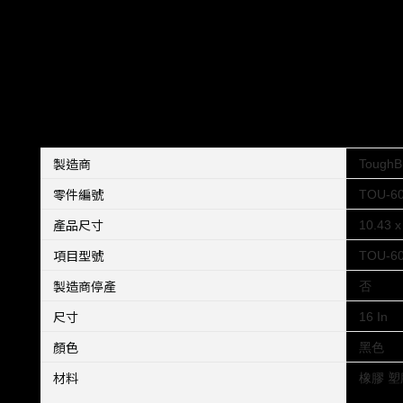
製造商
‎ToughBu
零件編號
‎TOU-6
產品尺寸
‎10.43 
項目型號
‎TOU-6
製造商停產
‎否
尺寸
‎16 In
顏色
‎黑色
材料
‎橡膠 