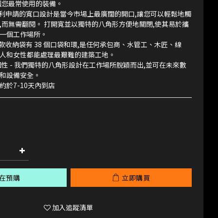
您最常使用的裝備。 ​
 專利申請的寬口設計是當今市場上最廣闊的開口,讓您可以輕鬆地觸
,而無需翻閱。 打開寬並以獨特的八角形方便地關閉,使其易於攜
一個工作場所。 ​
這款收納袋有 38 個口袋和環,是任何承包商、水管工、木匠、線
人和女性都能處理最艱難的建築工地。
固性 - 我們獨特的八角形設計在工作場所脫穎而出,並可在未來數
和設備安全。 
約於7-10天內到店
在預購
立即購買
加入追蹤清單