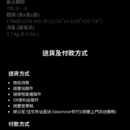
最大轉矩
700 N·m
體積 (長x寬x高)
170x81x276 mm (6-11/16"x3-3/16"x10-7/8")
淨重 (連電池)
2.7 kg (6.0 lbs.)
送貨及付款方式
送貨方式
總店自取
順豐站取件
順便智能櫃取件
OK便利店取件
順豐營業點
辦公室/住宅地址直送 (lalamove到付)(順豐上門派送服務)
付款方式