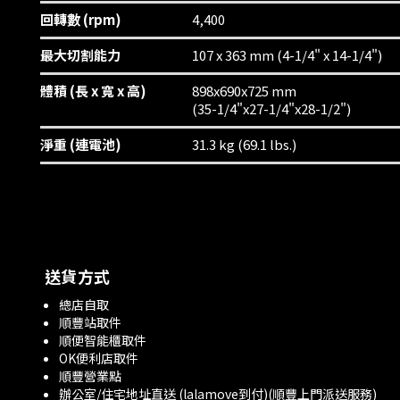
回轉數 (rpm)
4,400
最大切割能力
107 x 363 mm (4-1/4" x 14-1/4")
體積 (長 x 寬 x 高)
898x690x725 mm
(35-1/4"x27-1/4"x28-1/2")
淨重 (連電池)
31.3 kg (69.1 lbs.)
送貨方式
總店自取
順豐站取件
順便智能櫃取件
OK便利店取件
順豐營業點
辦公室/住宅地址直送 (lalamove到付)(順豐上門派送服務)