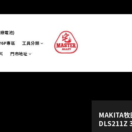
牌綠電池)
Y6P專區
工具分類
片
門市地址
MAKIT
DLS211Z 