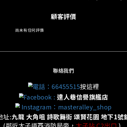
顧客評價
尚未有任何評價
聯絡我們
電話：66455515
按這裡
Facebook
:
達人巷信譽旗艦店
Instagram：masteralley_shop
地址:
九龍 大角咀 詩歌舞街 頌賢花園 地下1號
(鄰近太子道西消防局旁，
太子站 C2出口
)