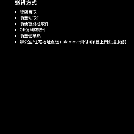
送貨方式
總店自取
順豐站取件
順便智能櫃取件
OK便利店取件
順豐營業點
辦公室/住宅地址直送 (lalamove到付)(順豐上門派送服務)